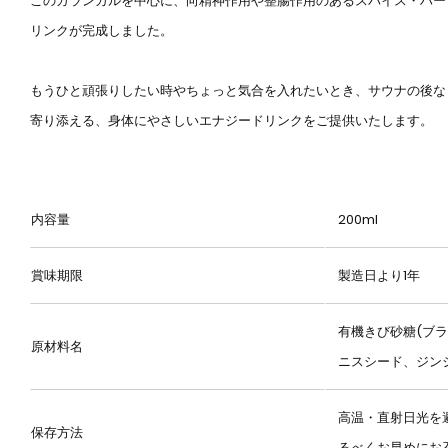
このガランガルを中心に、向精神作用や整腸作用のあるスパイス・ハーブ
リンクが完成しました。
もうひと頑張りしたい時やちょっと気合を入れたいとき、サウナの後な
寄り添える、身体にやさしいエナジードリンクをご提供いたします。
内容量
200ml
賞味期限
製造日より1年
有機きび砂糖(ブ
原材料名
ニスシード、ジン
高温・直射日光を
保存方法
るべくお早めにお