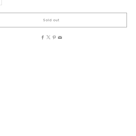
Sold out
Facebook
X
Pinterest
Email