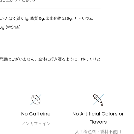
,たんぱく質 0.1g, 脂質 0g, 炭水化物 21.6g, ナトリウム
0g (推定値)
問題はございません。全体に行き渡るように、ゆっくりと
No Caffeine
No Artificial Colors or
Flavors
ノンカフェイン
人工着色料・香料不使用