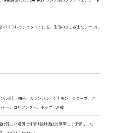
を組み合わせ、pentaオリジナルのクラフトエナジード
どのリフレッシュタイムにも。生活のさまざまなシーンに
ラジル産) 、柚子、ガランガル、シナモン、クローブ、ア
ジャー、コリアンダー、ホップ／炭酸
避け涼しい場所で保管 (開封後は冷蔵庫にて保管し、な
召し上がりください)