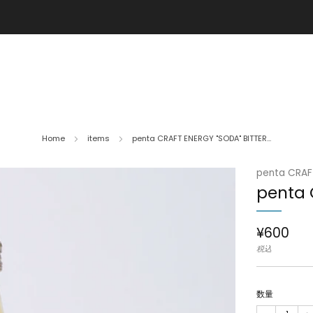
7,000円以上のお買い物で送料無料!
Home
items
penta CRAFT ENERGY "SODA" BITTER...
penta CRAF
penta 
通
¥600
常
税込
価
格
数量