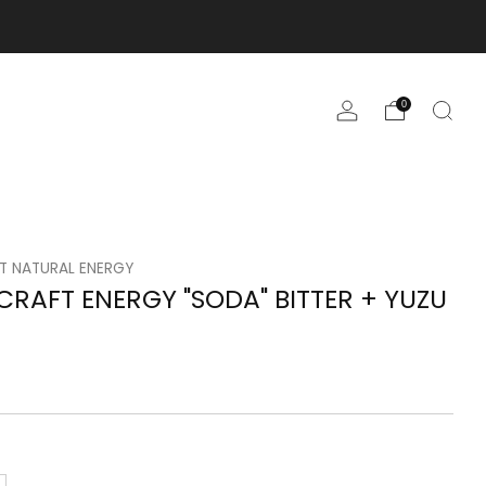
0
T NATURAL ENERGY
CRAFT ENERGY "SODA" BITTER + YUZU