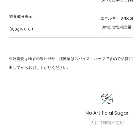
栄養成分表示
エネルギー 87kcal
13mg, 食塩相当量 
(100gあたり)
※浮遊物はゆずの果汁成分、沈殿物はスパイス・ハーブですので品質に
返してからお召し上がりください。
No Artificial Sugar
人口甘味料不使用