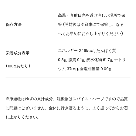
高温・直射日光を避け涼しい場所で保
保存方法
管 (開封後は冷蔵庫にて保管し、なる
べくお早めにお召し上がりください)
エネルギー 249kcal, たんぱく質
栄養成分表示
0.3g, 脂質 0.1g, 炭水化物 61.7g, ナトリ
(100gあたり)
ウム 37mg, 食塩相当量 0.09g
※浮遊物はゆずの果汁成分、沈殿物はスパイス・ハーブですので品質
に問題はございません。全体に行き渡るように、よく振ってからお召
し上がりください。