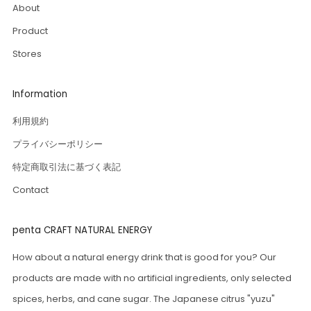
About
Product
Stores
Information
利用規約
プライバシーポリシー
特定商取引法に基づく表記
Contact
penta CRAFT NATURAL ENERGY
How about a natural energy drink that is good for you? Our
products are made with no artificial ingredients, only selected
spices, herbs, and cane sugar. The Japanese citrus "yuzu"