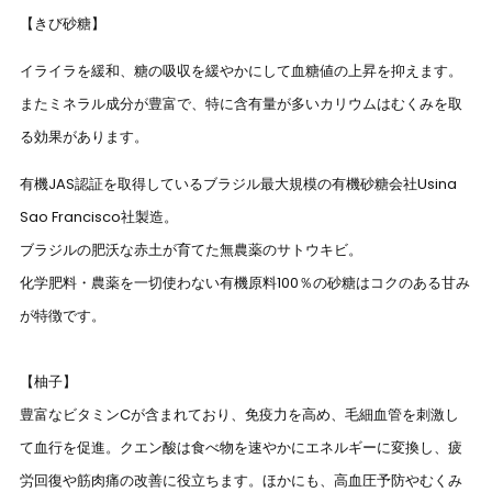
【きび砂糖】
イライラを緩和、糖の吸収を緩やかにして血糖値の上昇を抑えます。
またミネラル成分が豊富で、特に含有量が多いカリウムはむくみを取
る効果があります。
有機JAS認証を取得しているブラジル最大規模の有機砂糖会社Usina
Sao Francisco社製造。
ブラジルの肥沃な赤土が育てた無農薬のサトウキビ。
化学肥料・農薬を一切使わない有機原料100％の砂糖はコクのある甘み
が特徴です。
【柚子】
豊富なビタミンCが含まれており、免疫力を高め、毛細血管を刺激し
て血行を促進。クエン酸は食べ物を速やかにエネルギーに変換し、疲
労回復や筋肉痛の改善に役立ちます。ほかにも、高血圧予防やむくみ