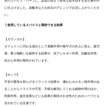
本のスパイス・ハーブに、品質の高さで有名な桂木ゆずを加え爽やか
に仕上げました。炭酸水などお好みのアレンジでお召し上がりくださ
い。
┃使用しているスパイスと期待できる効果
【ガランガル】
カフェインに代わる成分として覚醒作用や集中力の向上に加え、疲労
感・乗り物酔いを緩和する効果や、抗アレルギー作用、抗酸化作用、
抗がん作用が期待されています。
【ホップ】
不安や緊張を和らげるリラックス効果や、優れたホルモン様作用があ
ることからイライラや不安、不眠を解消してくれる鎮静作用のほか、
利尿作用、血圧改善などにも効果が期待され女性のためのハーブとも
言われている生薬です。