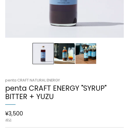
penta CRAFT NATURAL ENERGY
penta CRAFT ENERGY "SYRUP"
BITTER + YUZU
通
¥3,500
常
税込
価