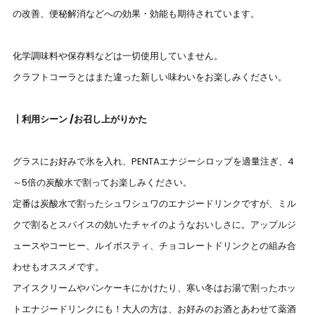
の改善、便秘解消などへの効果・効能も期待されています。
化学調味料や保存料などは一切使用していません。
クラフトコーラとはまた違った新しい味わいをお楽しみください。
┃利用シーン /お召し上がりかた
グラスにお好みで氷を入れ、PENTAエナジーシロップを適量注ぎ、4
～5倍の炭酸水で割ってお楽しみください。
定番は炭酸水で割ったシュワシュワのエナジードリンクですが、
ミル
クで割るとスパイスの効いたチャイのようなおいしさに。
アップルジ
ュースやコーヒー、ルイボスティ、チョコレートドリンクとの組み合
わせもオススメです。
アイスクリームやパンケーキにかけたり、寒い冬はお湯で割ったホッ
トエナジードリンクにも！
大人の方は、お好みのお酒とあわせて薬酒