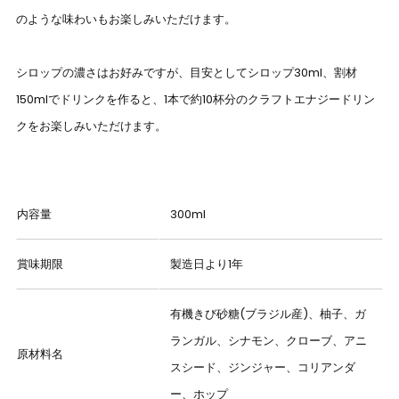
のような味わいもお楽しみいただけます。
シロップの濃さはお好みですが、
目安としてシロップ30ml、割材
150mlでドリンクを作ると、1本で約10杯分のクラフトエナジードリン
クをお楽しみいただけます。
内容量
300ml
賞味期限
製造日より1年
有機きび砂糖(ブラジル産)、柚子、ガ
ランガル、シナモン、クローブ、アニ
原材料名
スシード、ジンジャー、コリアンダ
ー、ホップ