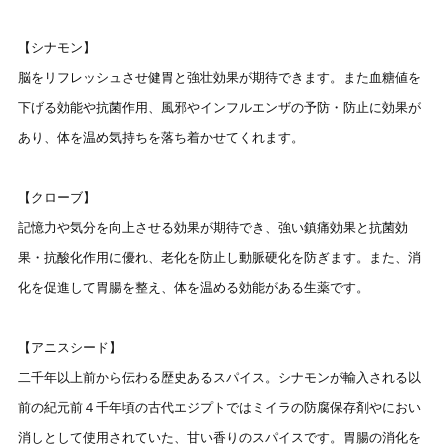
【シナモン】
脳をリフレッシュさせ健胃と強壮効果が期待できます。また血糖値を
下げる効能や抗菌作用、風邪やインフルエンザの予防・防止に効果が
あり、体を温め気持ちを落ち着かせてくれます。
【クローブ】
記憶力や気分を向上させる効果が期待でき、強い鎮痛効果と抗菌効
果・抗酸化作用に優れ、老化を防止し動脈硬化を防ぎます。また、消
化を促進して胃腸を整え、体を温める効能がある生薬です。
【アニスシード】
二千年以上前から伝わる歴史あるスパイス。シナモンが輸入される以
前の紀元前４千年頃の古代エジプトではミイラの防腐保存剤やにおい
消しとして使用されていた、甘い香りのスパイスです。胃腸の消化を